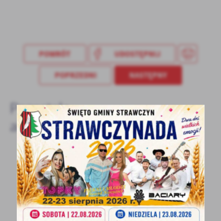
treści w postaci wiadomości, ofert, komunikatów mediów
społecznościowych.
POWRÓT
UDOSTĘPNIJ
POPRZEDNI
NASTĘPNY
Pozostałe
aktualności
26 - 08 - 2025
Ogłoszenie w sprawie odbioru folii rolniczych
Odbiór odpadów z folii rolniczych: czarnych
i czarno-białych folii po sianokiszonce