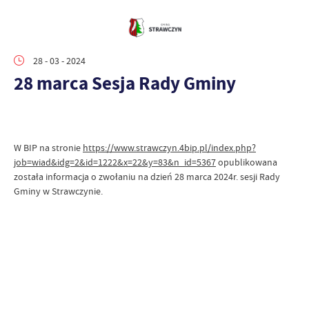
28 - 03 - 2024
28 marca Sesja Rady Gminy
W BIP na stronie
https://www.strawczyn.4bip.pl/index.php?
job=wiad&idg=2&id=1222&x=22&y=83&n_id=5367
opublikowana
została informacja o zwołaniu na dzień 28 marca 2024r. sesji Rady
Gminy w Strawczynie.