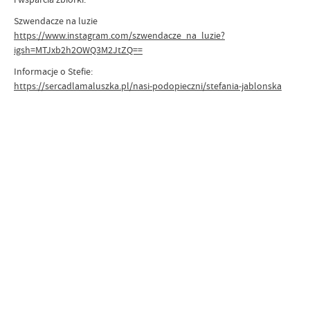
Szwendacze na luzie
https://www.instagram.com/szwendacze_na_luzie?
igsh=MTJxb2h2OWQ3M2JtZQ==
Informacje o Stefie:
https://sercadlamaluszka.pl/nasi-podopieczni/stefania-jablonska