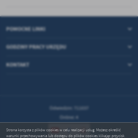
POMOCNE LINKI
GODZINY PRACY URZĘDU
KONTAKT
Odwiedzin: 711037
Online: 4
Strona korzysta z plików cookies w celu realizacji usług. Możesz określić
warunki przechowywania lub dostępu do plików cookies klikając przycisk