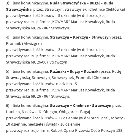
3) linia komunikacyjna:
Ruda Strawczyńska – Bugaj – Ruda
Strawczyńska
przez: Strawczyn, Strawczynek i Chełmce (Seklówka)
przewidywana ilość kursów – 5 dziennie (w dni pracujące)
przewozy realizuje firma: „KOWMAR” Mariusz Kowalczyk, Ruda
Strawczyńska 69, 26 - 067 Strawczyn;
4) linia komunikacyjna:
Strawczyn – Korczyn - Strawczyn
przez:
Promnik i Akwizgran
przewidywana ilość kursów – 3 dziennie (w dni pracujące)
przewozy realizuje firma: „KOWMAR” Mariusz Kowalczyk, Ruda
Strawczyńska 69, 26-067 Strawczyn;
5) linia komunikacyjna:
Kuźniaki – Bugaj – Kuźniaki
przez: Rudę
Strawczyńską, Strawczyn, Strawczynek, Promnik i Chełmce
przewidywana ilość kursów: niedziela - 5
przewozy realizuje firma: „KOWMAR” Mariusz Kowalczyk, Ruda
Strawczyńska 69, 26 - 067 Strawczyn;
6) linia komunikacyjna:
Strawczyn – Chełmce - Strawczyn
przez:
Hucisko, Niedźwiedź, Oblęgór, Oblęgorek i Bugaj
przewidywana ilość kursów – 22 dziennie (w dni pracujące), soboty -
10 dziennie, niedziele i święta - 10 dziennie
przewozy realizuje firma: Robert Opara Przewóz Osób Korczyn 138,