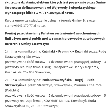
skuteczne działania, efektem których jest pozyskanie przez Gminę
Strawczyn dofinansowania od Wojewody Świętokrzyskiego
wynoszącego blisko 1 milion 200 tys. zł netto.
Kwota umów za świadczenie usług na terenie Gminy Strawczyn
stanowi 941 170,77 zł netto.
Poniżej przedstawiamy Państwu zestawienie 6 uruchomionych
linii użyteczności publicznej w ramach przewozów autobusowych
na terenie Gminy Strawczyn:
1) linia komunikacyjna:
Kuźniaki – Promnik – Kuźniaki
przez: Rudę
Strawczyńską i Strawczyn
przewidywana ilość kursów – 7 dziennie (w dni pracujące), soboty – 3
przewozy realizuje firma: Usługi Transportowe Henryk Majchrak,
Kuźniaki 4a, 26 - 067 Strawczyn;
2) linia komunikacyjna:
Ruda Strawczyńska – Bugaj – Ruda
Strawczyńska
przez: Strawczyn, Strawczynek, Promnik i Chełmce
(Polichta)
przewidywana ilość kursów – 5 dziennie (w dni pracujące), soboty – 5
przewozy realizuje firma: „KOWMAR” Mariusz Kowalczyk, Ruda
Strawczyńska 69, 26 - 067 Strawczyn;