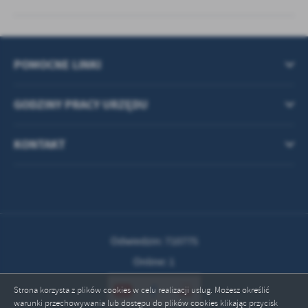
POMOCNE LINKI
GODZINY PRACY URZĘDU
KONTAKT
Odwiedzin: 710775
Online: 1
Strona korzysta z plików cookies w celu realizacji usług. Możesz określić
warunki przechowywania lub dostępu do plików cookies klikając przycisk