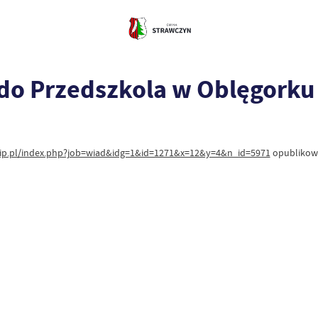
do Przedszkola w Oblęgorku
bip.pl/index.php?job=wiad&idg=1&id=1271&x=12&y=4&n_id=5971
opublikowa