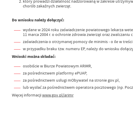
który prowadzi działalność nadzorowaną w zakresie utrzymywan
chorób zakaźnych zwierząt.
Do wniosku należy dołączyć:
wydane w 2024 roku zaświadczenie powiatowego lekarza weteryn
11 marca 2004 r. o ochronie zdrowia zwierząt oraz zwalczaniu ch
zaświadczenia o otrzymanej pomocy de minimis - o ile w treś
w przypadku braku tzw. numeru EP, należy do wniosku dołączy
Wnioski można składać:
osobiście w Biurze Powiatowym ARiMR,
za pośrednictwem platformy ePUAP,
za pośrednictwem usługi mObywatel na stronie gov.pl,
lub wysłać za pośrednictwem operatora pocztowego (np. Poczt
Więcej informacji
www.gov.pl/arimr