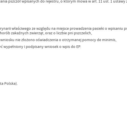
ia pszczół wpisanych do rejestru, o którym mowa w art. 11 ust. 1 ustawy z 
arii właściwego ze względu na miejsce prowadzenia pasieki o wpisaniu pszc
orób zakaźnych zwierząt, oraz o liczbie pni pszczelich,
ci wniosku nie złożono oświadczenia o otrzymanej pomocy de minimis,
ć wypełniony i podpisany wniosek o wpis do EP.
a Polska).