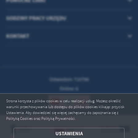
POMOCNE LINKI
GODZINY PRACY URZĘDU
KONTAKT
Odwiedzin: 710798
Online: 6
Strona korzysta z plików cookies w celu realizacji usług. Możesz określić
warunki przechowywania lub dostępu do plików cookies klikając przycisk
Ustawienia. Aby dowiedzieć się więcej zachęcamy do zapoznania się z
Polityką Cookies oraz Polityką Prywatności.
ZAPISZ WYBRANE
USTAWIENIA