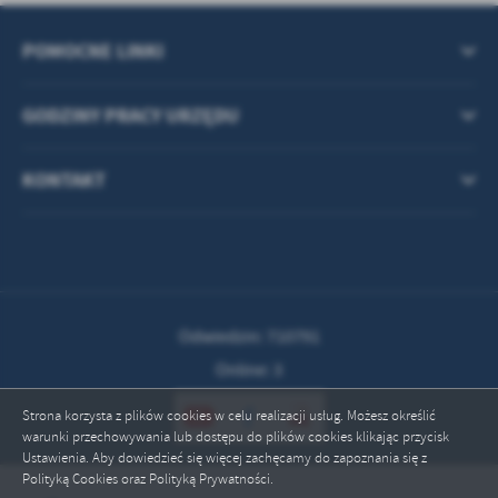
POMOCNE LINKI
GODZINY PRACY URZĘDU
KONTAKT
Odwiedzin: 710791
Online: 3
Strona korzysta z plików cookies w celu realizacji usług. Możesz określić
warunki przechowywania lub dostępu do plików cookies klikając przycisk
Ustawienia. Aby dowiedzieć się więcej zachęcamy do zapoznania się z
Polityką Cookies oraz Polityką Prywatności.