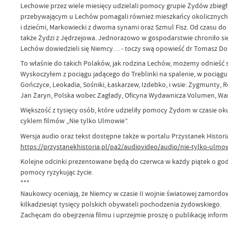
Lechowie przez wiele miesięcy udzielali pomocy grupie Żydów zbiegły
przebywającym u Lechów pomagali również mieszkańcy okolicznych wi
i dziećmi, Markowiecki z dwoma synami oraz Szmul Fisz. Od czasu do 
także Żydzi z Jędrzejowa. Jednorazowo w gospodarstwie chroniło s
Lechów dowiedzieli się Niemcy… - toczy swą opowieść dr Tomasz Do
To właśnie do takich Polaków, jak rodzina Lechów, możemy odnieść 
Wyskoczyłem z pociągu jadącego do Treblinki na spalenie, w pociągu
Gończyce, Leokadia, Sośniki, Łaskarzew, Izdebko, i wsie: Zygmunty,
Jan Żaryn, Polska wobec Zagłady, Oficyna Wydawnicza Volumen, Wars
Większość z tysięcy osób, które udzieliły pomocy Żydom w czasie oku
cyklem filmów „Nie tylko Ulmowie”.
Wersja audio oraz tekst dostępne także w portalu Przystanek Histori
https://przystanekhistoria.pl/pa2/audiovideo/audio/nie-tylko-ulm
Kolejne odcinki prezentowane będą do czerwca w każdy piątek o godzini
pomocy ryzykując życie.
***
Naukowcy oceniają, że Niemcy w czasie II wojnie światowej zamordo
kilkadziesiąt tysięcy polskich obywateli pochodzenia żydowskiego.
Zachęcam do obejrzenia filmu i uprzejmie proszę o publikację infor