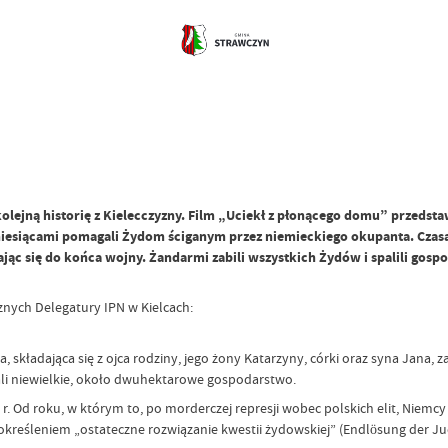
olejną historię z Kielecczyzny. Film „Uciekł z płonącego domu” przedsta
 miesiącami pomagali Żydom ściganym przez niemieckiego okupanta. Cza
 się do końca wojny. Żandarmi zabili wszystkich Żydów i spalili gospoda
znych Delegatury IPN w Kielcach:
, składająca się z ojca rodziny, jego żony Katarzyny, córki oraz syna Jana
dali niewielkie, około dwuhektarowe gospodarstwo.
. Od roku, w którym to, po morderczej represji wobec polskich elit, Niemcy
 określeniem „ostateczne rozwiązanie kwestii żydowskiej” (Endlösung der Ju