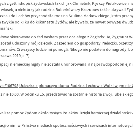
ch z gett i skupisk żydowskich takich jak Chmielnik, Kije czy Piotrkowice,
osek, a niektórzy jak rodzina Boberków czy Kaszubów także ukrywali Żydów
czasu do Lechów przychodziła rodzina Szulima Markowickiego, która przebywa
ię zwykle od kilku do kilkunastu Żydów, ale bywało, że nawet powyżej dw
mański.
słowa skierowane do Yad Vashem przez ocalałego z Zagłady: Ja, Zygmunt War
 został uduszony mój dzieciak. Zaszedłem do gospodarzy Pielaczki, przetrzy
 Romanów. Ci wszyscy ludzie mi pomogli. Nikogo nie podałem do nagrody, bo 
zawa 2019, s. 7).
pacji niemieckiej nigdy nie została uhonorowana, a najprawdopodobniej nigd
a:
owie/106798,Ucieczka-z-plonacego-domu-Rodzina-Lechow-z-Wolki-w-gminie-
e 10.00. W odcinku 15. przedstawiona zostanie historia z woj. lubelskiego po
wali za pomoc Żydom około tysiąca Polaków. Dzięki heroicznej działalnośc
macji o nim w Państwa mediach społecznościowych i serwisach internetowych