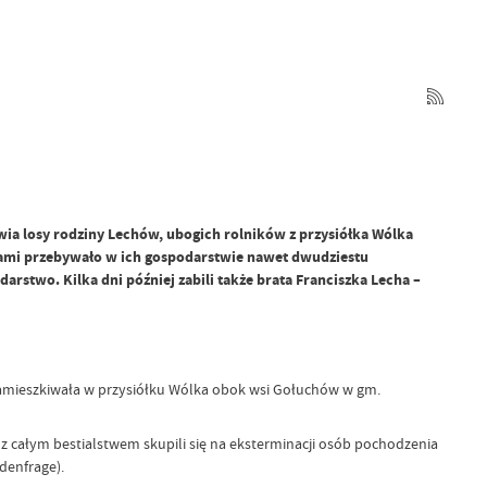
wia losy rodziny Lechów, ubogich rolników z przysiółka Wólka
sami przebywało w ich gospodarstwie nawet dwudziestu
rstwo. Kilka dni później zabili także brata Franciszka Lecha –
, zamieszkiwała w przysiółku Wólka obok wsi Gołuchów w gm.
 z całym bestialstwem skupili się na eksterminacji osób pochodzenia
denfrage).