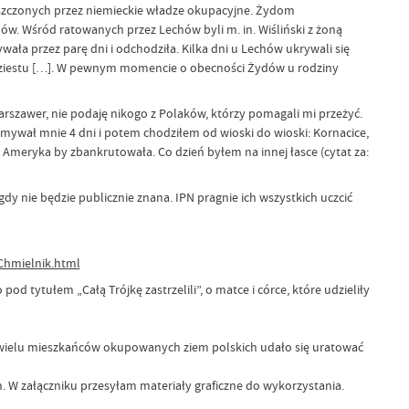
 niszczonych przez niemieckie władze okupacyjne. Żydom
. Wśród ratowanych przez Lechów byli m. in. Wiśliński z żoną
ła przez parę dni i odchodziła. Kilka dni u Lechów ukrywali się
udziestu […]. W pewnym momencie o obecności Żydów u rodziny
szawer, nie podaję nikogo z Polaków, którzy pomagali mi przeżyć.
mywał mnie 4 dni i potem chodziłem od wioski do wioski: Kornacice,
Ameryka by zbankrutowała. Co dzień byłem na innej łasce (cytat za:
y nie będzie publicznie znana. IPN pragnie ich wszystkich uczcić
Chmielnik.html
d tytułem „Całą Trójkę zastrzelili”, o matce i córce, które udzieliły
i wielu mieszkańców okupowanych ziem polskich udało się uratować
. W załączniku przesyłam materiały graficzne do wykorzystania.