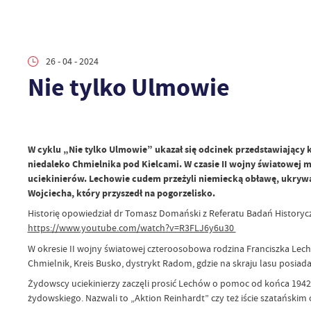
26 - 04 - 2024
Nie tylko Ulmowie
W cyklu „Nie tylko Ulmowie” ukazał się odcinek przedstawiający k
niedaleko Chmielnika pod Kielcami. W czasie II wojny światowej
uciekinierów. Lechowie cudem przeżyli niemiecką obławę, ukrywając
Wojciecha, który przyszedł na pogorzelisko.
Historię opowiedział dr Tomasz Domański z Referatu Badań Historyc
https://www.youtube.com/watch?v=R3FLJ6y6u30
W okresie II wojny światowej czteroosobowa rodzina Franciszka Lecha
Chmielnik, Kreis Busko, dystrykt Radom, gdzie na skraju lasu posia
Żydowscy uciekinierzy zaczęli prosić Lechów o pomoc od końca 1942 r
żydowskiego. Nazwali to „Aktion Reinhardt” czy też iście szatańskim