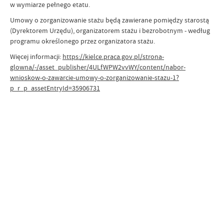
w wymiarze pełnego etatu.
Umowy o zorganizowanie stażu będą zawierane pomiędzy starostą
(Dyrektorem Urzędu), organizatorem stażu i bezrobotnym - według
programu określonego przez organizatora stażu.
Więcej informacji:
https://kielce.praca.gov.pl/strona-
glowna/-/asset_publisher/4ULfWPW2vvWY/content/nabor-
wnioskow-o-zawarcie-umowy-o-zorganizowanie-stazu-1?
p_r_p_assetEntryId=35906731