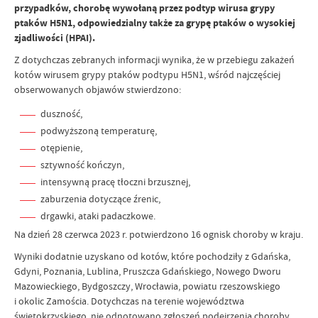
przypadków, chorobę wywołaną przez podtyp wirusa grypy
ptaków H5N1, odpowiedzialny także za grypę ptaków o wysokiej
zjadliwości (HPAI).
Z dotychczas zebranych informacji wynika, że w przebiegu zakażeń
kotów wirusem grypy ptaków podtypu H5N1, wśród najczęściej
obserwowanych objawów stwierdzono:
duszność,
podwyższoną temperaturę,
otępienie,
sztywność kończyn,
intensywną pracę tłoczni brzusznej,
zaburzenia dotyczące źrenic,
drgawki, ataki padaczkowe.
Na dzień 28 czerwca 2023 r. potwierdzono 16 ognisk choroby w kraju.
Wyniki dodatnie uzyskano od kotów, które pochodziły z Gdańska,
Gdyni, Poznania, Lublina, Pruszcza Gdańskiego, Nowego Dworu
Mazowieckiego, Bydgoszczy, Wrocławia, powiatu rzeszowskiego
i okolic Zamościa. Dotychczas na terenie województwa
świętokrzyskiego, nie odnotowano zgłoszeń podejrzenia choroby.