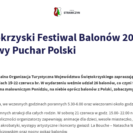
krzyski Festiwal Balonów 2
wy Puchar Polski
na Organizacja Turystyczna Województwa Świętokrzyskiego zapraszają n
ach 19-22 czerwca br. W wydarzeniu weźmie udział 26 balonów, co czyni f
a malowniczym Ponidziu, na niebie oprócz balonów z Polski, zobaczymy 
a, we wczesnych godzinach porannych 5.30-6.00 oraz wieczorami około godz.
 innych atrakcji dla całych rodzin. W sobotę 21 czerwca w godz. 15.00- 22.0
iczności organizatorzy zapewniają: animacje dla dzieci, wesołe miasteczko,
y akrobatyki, występy artystyczne i koncerty gwiazd: La Bouche – Natascha
ińczowskim oraz nocny pokaz balonów.