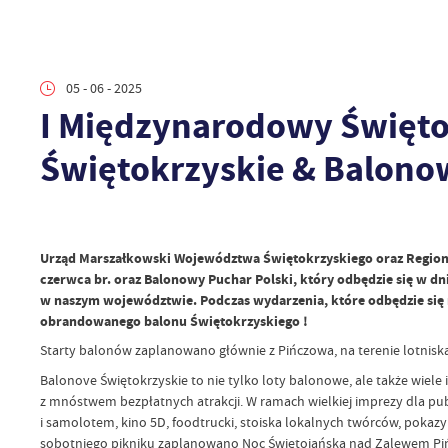
05 - 06 - 2025
I Międzynarodowy Święto
Świętokrzyskie & Balono
Urząd Marszałkowski Województwa Świętokrzyskiego oraz Regional
czerwca br. oraz Balonowy Puchar Polski, który odbędzie się w dni
w naszym województwie. Podczas wydarzenia, które odbędzie się n
obrandowanego balonu Świętokrzyskiego !
Starty balonów zaplanowano głównie z Pińczowa, na terenie lotnisk
Balonove Świętokrzyskie to nie tylko loty balonowe, ale także wiele
z mnóstwem bezpłatnych atrakcji. W ramach wielkiej imprezy dla publ
i samolotem, kino 5D, foodtrucki, stoiska lokalnych twórców, pokaz
sobotniego pikniku zaplanowano Noc Świętojańską nad Zalewem P