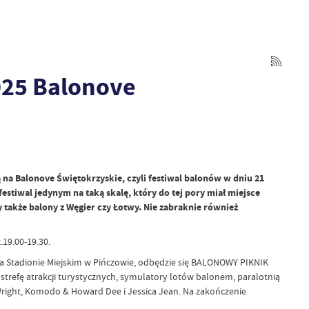
025 Balonove
a Balonove Świętokrzyskie, czyli festiwal balonów w dniu 21
estiwal jedynym na taką skalę, który do tej pory miał miejsce
także balony z Węgier czy Łotwy. Nie zabraknie również
19.00-19.30.
0 na Stadionie Miejskim w Pińczowie, odbędzie się BALONOWY PIKNIK
 strefę atrakcji turystycznych, symulatory lotów balonem, paralotnią
 Wright, Komodo & Howard Dee i Jessica Jean. Na zakończenie