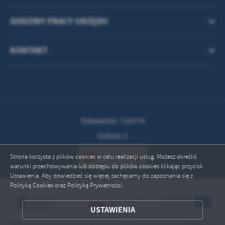
GODZINY PRACY URZĘDU
KONTAKT
Odwiedzin: 710774
Online: 5
Strona korzysta z plików cookies w celu realizacji usług. Możesz określić
warunki przechowywania lub dostępu do plików cookies klikając przycisk
Ustawienia. Aby dowiedzieć się więcej zachęcamy do zapoznania się z
Polityką Cookies oraz Polityką Prywatności.
ZAPISZ WYBRANE
USTAWIENIA
ODRZUĆ WSZYSTKIE