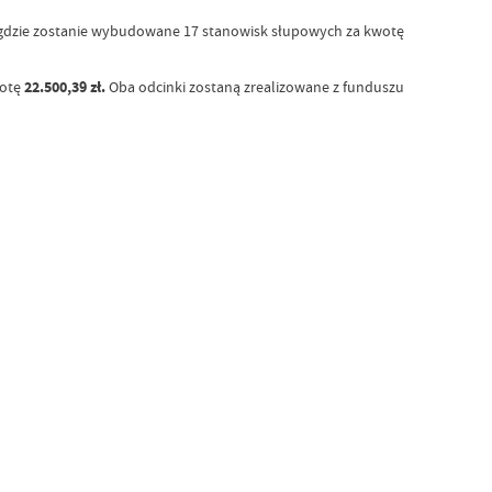
j, gdzie zostanie wybudowane 17 stanowisk słupowych za kwotę
wotę
22.500,39 zł.
Oba odcinki zostaną zrealizowane z funduszu