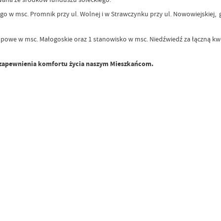
ego w msc. Promnik przy ul. Wolnej i w Strawczynku przy ul. Nowowiejskie
powe w msc. Małogoskie oraz 1 stanowisko w msc. Niedźwiedź za łączną k
o zapewnienia komfortu życia naszym Mieszkańcom.