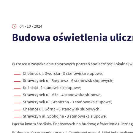
04 - 10 - 2024
Budowa oświetlenia ulicz
W trosce o zaspakajanie zbiorowych potrzeb społeczności lokalnej 
Chełmce ul. Dworska - 3 stanowiska słupowe;
Strawczynek ul. Barytowa - 6 stanowisk słupowych;
Kuźniaki - 1 stanowisko słupowe;
Strawczynek ul. Miła - 4 stanowiska słupowe;
Strawczynek ul. Graniczna - 3 stanowiska słupowe;
Chełmce ul. Górna - 6 stanowisk słupowych;
Strawczyn ul. Spokojna - 3 stanowiska słupowe.
Łączna kwota środków finansowych na budowę oświetlenia uliczne
Budowa w Strawczynku przy ul. Granicznej oraz ul. Miłej była reali