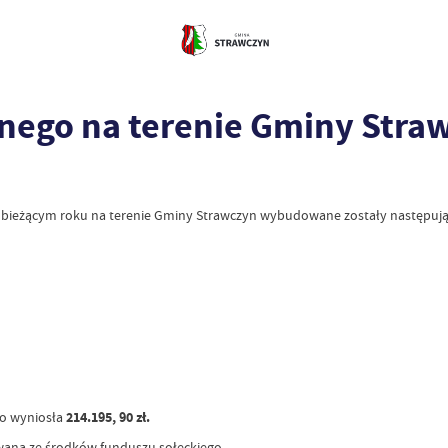
nego na terenie Gminy Stra
w bieżącym roku na terenie Gminy Strawczyn wybudowane zostały następując
go wyniosła
214.195, 90 zł.
zowana ze środków funduszu sołeckiego.