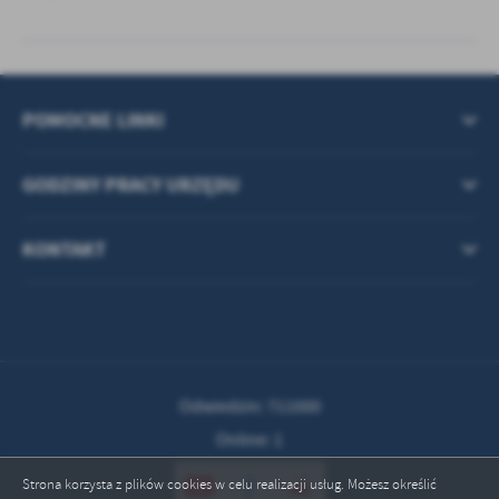
POMOCNE LINKI
GODZINY PRACY URZĘDU
KONTAKT
Odwiedzin: 711000
Online: 1
Strona korzysta z plików cookies w celu realizacji usług. Możesz określić