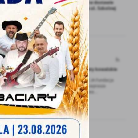
Ogłoszenie ZGK - braki w dostawie
 sportowych
wody w Strawcyznie na ul. Szkolnej
 w rodzinnej
10 - 06 - 2026
Zaproszenie na warsztaty kowalskie
OGIEŃ • ŻELAZO • TRADYCJA Fundacja
im. Stefana Żeromskiego zaprasza
mieszkańców województwa...