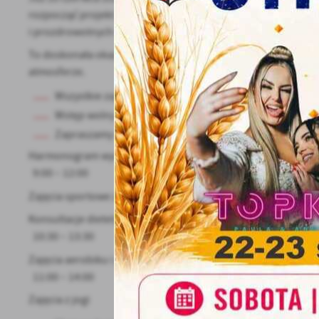
rozpocząć projekt promujący aktywny i zdrowy styl życia. P
i prozdrowotnych dla wszystkich grup wiekowych: dzieci, mło
To doskonała okazja, aby aktywnie spędzić czas, spróbować n
atmosferze.
Wszystkie zajęcia są bezpłatne
Wstęp wolny
Zapraszamy całe rodziny!
Harmonogram wydarzenia:
9:00 – 12:00
Zajęcia sportowe z instruktorem sportu
Konsultacje dietetyczne
U
10:30 – 13:30
Zajęcia aerobiku i pilatesu
Sz
11:00 – 14:00
ws
Zajęcia z jogi