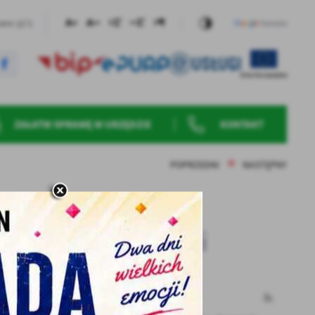
22°C
wane
ZAŁATW SPRAWĘ W URZĘDZIE
KONTAKT
POPRZEDNI
NASTĘPNY
Pozostałe
aktualności
11 - 06 - 2026
nie