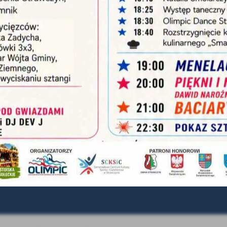
omocyjne pliki cookies służą do prezentowania Ci naszych komunikatów na podstawie
ęcej
alizy Twoich upodobań oraz Twoich zwyczajów dotyczących przeglądanej witryny
ternetowej. Treści promocyjne mogą pojawić się na stronach podmiotów trzecich lub firm
Poniedziałek
7:30 - 15:30
URZĄD
dących naszymi partnerami oraz innych dostawców usług. Firmy te działają w charakterze
średników prezentujących nasze treści w postaci wiadomości, ofert, komunikatów medió
Wtorek
7:30 - 15:30
ul. Żer
ołecznościowych.
Środa
7:30 - 15:30
+4
Czwartek
7:30 - 15:30
sekre
Piątek
7:30 - 15:30
FO