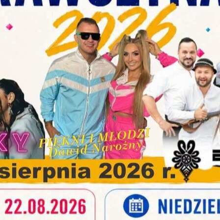
rzygotowaliśmy dla Was Drodzy Mieszkańcy szereg bezpłatnych zajęć
dzieży, dorosłych oraz seniorów.
owych form ruchu, skorzystać z porad specjalistów i spędzić dzień
stawienia
anujemy Twoją prywatność. Możesz zmienić ustawienia cookies lub zaakceptować je
zystkie. W dowolnym momencie możesz dokonać zmiany swoich ustawień.