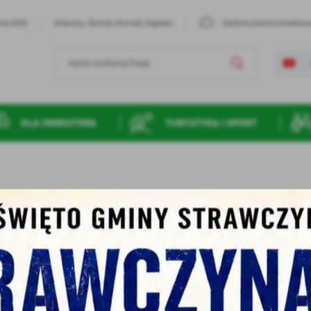
nia 2026
Imieniny: Dorota, Konrad, Kajetan
Zachmurzenie Umiarko
DLA INWESTORA
TURYSTYKA I SPORT
 inaugurację projektu pn. „Aktywny Orlik” w Strawczynie!
u Orlik przy Zespole Placówek Oświatowych w Strawczynie, aby wspól