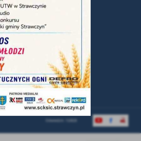
 GMINY STRAWCZYN
w
omskiego 16, 26-067 Strawczyn
8 41 251 74 00
tariat@strawczyn.pl
RMULARZ KONTAKTOWY
Odwiedzin: 710828