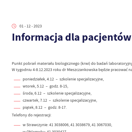
01 - 12 - 2023
Informacja dla pacjentó
Punkt pobrań materiału biologicznego (krwi) do badań laboratoryjnyc
W tygodniu 4-8.12.2023 roku dr Mieszczankowska będzie pracować n
poniedziałek, 4.12 – szkolenie specjalizacyjne,
wtorek, 5.12 – godz. 8-15,
środa, 6.12 – szkolenie specjalizacyjne,
czwartek, 7.12 – szkolenie specjalizacyjne,
piątek, 8.12 – godz. 8-17.
Telefony do rejestracji:
w Strawczynie: 41 3038006, 41 3038679, 41 3067030,
w Oblęgorku: 41 3030427,